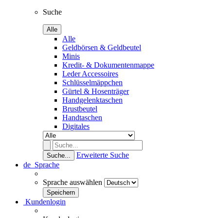
Suche
Alle
Alle
Geldbörsen & Geldbeutel
Minis
Kredit- & Dokumentenmappe
Leder Accessoires
Schlüsselmäppchen
Gürtel & Hosenträger
Handgelenktaschen
Brustbeutel
Handtaschen
Digitales
Erweiterte Suche
Suche...
de
Sprache
Sprache auswählen
Kundenlogin