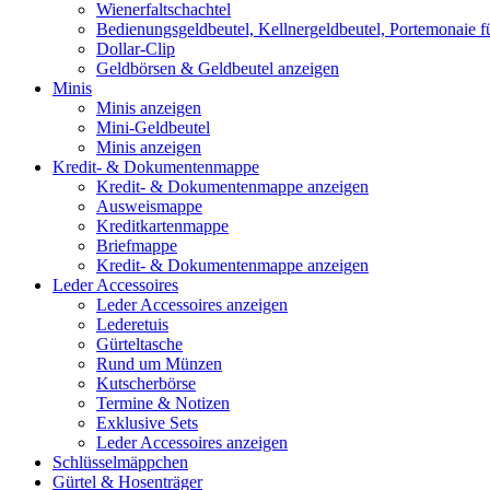
Wienerfaltschachtel
Bedienungsgeldbeutel, Kellnergeldbeutel, Portemonaie f
Dollar-Clip
Geldbörsen & Geldbeutel anzeigen
Minis
Minis anzeigen
Mini-Geldbeutel
Minis anzeigen
Kredit- & Dokumentenmappe
Kredit- & Dokumentenmappe anzeigen
Ausweismappe
Kreditkartenmappe
Briefmappe
Kredit- & Dokumentenmappe anzeigen
Leder Accessoires
Leder Accessoires anzeigen
Lederetuis
Gürteltasche
Rund um Münzen
Kutscherbörse
Termine & Notizen
Exklusive Sets
Leder Accessoires anzeigen
Schlüsselmäppchen
Gürtel & Hosenträger