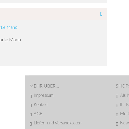
Marke Mano
MEHR ÜBER...
SHOP
Impressum
Als 
Kontakt
Ihr 
AGB
Merk
Liefer- und Versandkosten
News