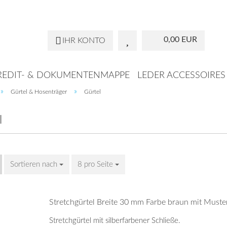
Sprache auswähle
0,00 EUR
IHR KONTO
REDIT- & DOKUMENTENMAPPE
LEDER ACCESSOIRES
»
»
Gürtel & Hosenträger
Gürtel
KTASCHEN
BRUSTBEUTEL
HANDTASCHEN
DIGITA
l
Konto
Sortieren nach
8 pro Seite
Pass
Stretchgürtel Breite 30 mm Farbe braun mit Muste
Stretchgürtel mit silberfarbener Schließe.