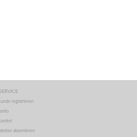
SERVICE
Kunde registrieren
Konto
zettel
letter abonnieren