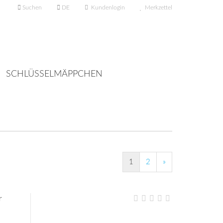
Suchen
DE
Kundenlogin
Merkzettel
n
SCHLÜSSELMÄPPCHEN
LES
SUCHEN
KONTAKT
ÜBER UNS
 erstellen
1
2
»
wort vergessen?
r